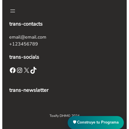
trans-contacts
email@email.com
+123456789
trans-socials
Facebook
Instagram
X
TikTok
trans-newsletter
Toxify DHM
© 2024
🛡 Construye tu Programa