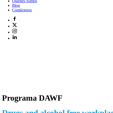
Quiénes Somos
Blog
Contáctenos
Programa DAWF
Drugs and alcohol free workpla