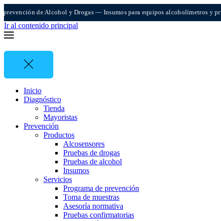
revención de Alcohol y Drogas — Insumos para equipos alcoholímetros y prueba
Ir al contenido principal
Inicio
Diagnóstico
Tienda
Mayoristas
Prevención
Productos
Alcosensores
Pruebas de drogas
Pruebas de alcohol
Insumos
Servicios
Programa de prevención
Toma de muestras
Asesoría normativa
Pruebas confirmatorias